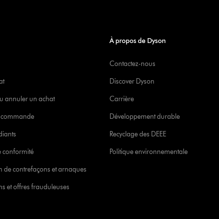
À propos de Dyson
Contactez-nous
at
Discover Dyson
u annuler un achat
Carrière
re commande
Développement durable
diants
Recyclage des DEEE
 conformité
Politique environnementale
ion de contrefaçons et arnaques
s et offres frauduleuses