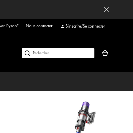
ver Dyson*
Nous contacter
S'inscrire/Se connecter
Votre
Rechercher
panier
des
est
produits
vide