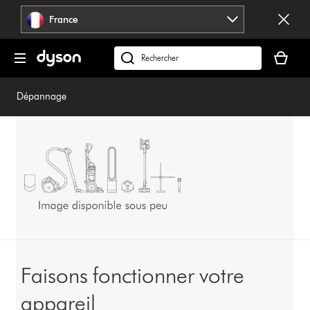
Sauter
France
les
pages
Votre
panier
Rechercher
est
des
vide
produits
Dépannage
Faisons fonctionner votre
appareil