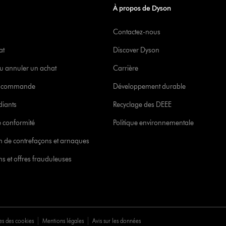
À propos de Dyson
Contactez-nous
at
Discover Dyson
u annuler un achat
Carrière
re commande
Développement durable
diants
Recyclage des DEEE
 conformité
Politique environnementale
ion de contrefaçons et arnaques
s et offres frauduleuses
es des cookies
Mentions légales
Avis sur les données