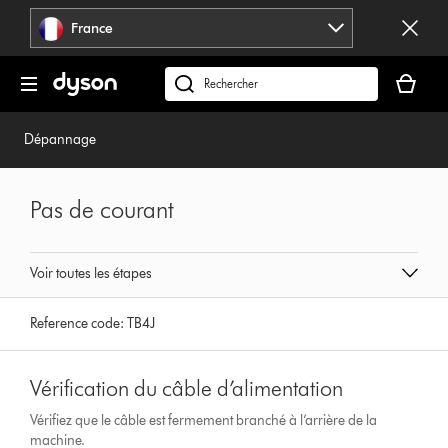
Sauter
France
les
pages
Votre
panier
Rechercher
est
des
vide
produits
Dépannage
Pas de courant
Voir toutes les étapes
Reference code:
TB4J
Vérification du câble d’alimentation
Vérifiez que le câble est fermement branché à l’arrière de la
machine.