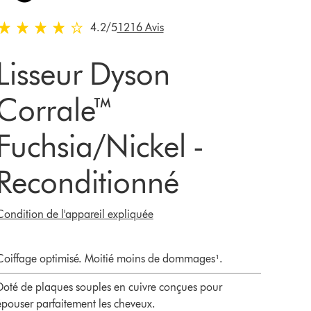
4.2 stars out of 5 from 1216 Avis
4.2
/5
1216 Avis
Lisseur Dyson
Corrale™
Fuchsia/Nickel -
Reconditionné
Condition de l'appareil expliquée
Coiffage optimisé. Moitié moins de dommages¹.
Doté de plaques souples en cuivre conçues pour
épouser parfaitement les cheveux.