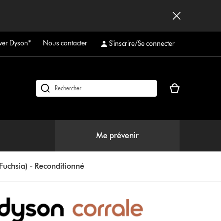
ver Dyson*
Nous contacter
S'inscrire/Se connecter
Votre
Rechercher
panier
des
est
produits
vide
Me prévenir
Fuchsia) - Reconditionné