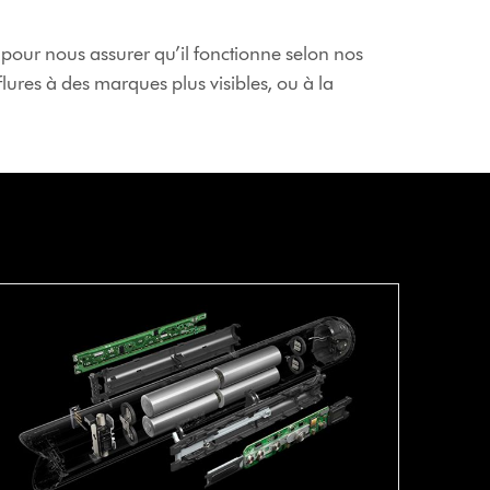
 pour nous assurer qu’il fonctionne selon nos
lures à des marques plus visibles, ou à la