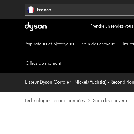
Sauter
France
les
pages
Prendre un rendez-vous
Aspirateurs et Nettoyeurs
Soin des cheveux
Traite
Offres du moment
Technologies reconditionnées
Soin des cheveux - 