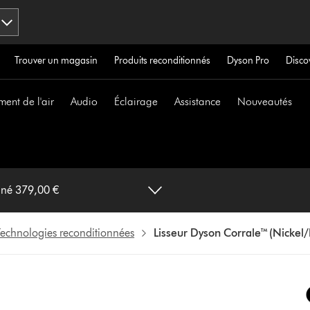
Trouver un magasin
Produits reconditionnés
Dyson Pro
Disco
ment de l'air
Audio
Éclairage
Assistance
Nouveautés
Lisseur Dyson Corrale™ (Nickel/Fuchsia) - Reconditionné 379,00 €
Technologies reconditionnées
Lisseur Dyson Corrale™ (Nickel/