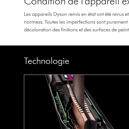
Condition de l'appareil e
Les appareils Dyson remis en état ont été revus 
normess. Toutes les imperfections sont purement e
décoloration des finitions et des surfaces de peint
Technologie