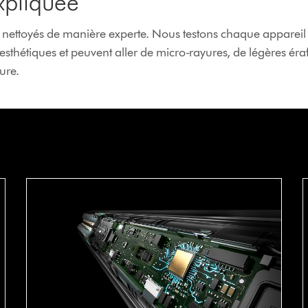
xpliquée
et nettoyés de manière experte. Nous testons chaque appareil
sthétiques et peuvent aller de micro-rayures, de légères éraf
ure.