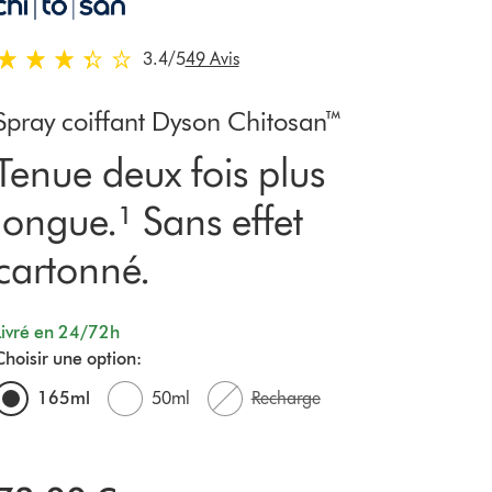
3.4 stars out of 5 from 49 Avis
3.4
/5
49 Avis
Spray coiffant Dyson Chitosan™
Tenue deux fois plus
longue.¹ Sans effet
cartonné.
Livré en 24/72h
Choisir une option:
165ml
50ml
Recharge