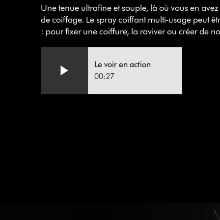
Une tenue ultrafine et souple, là où vous en avez 
de coiffage. Le spray coiffant multi-usage peut êtr
: pour fixer une coiffure, la raviver ou créer de n
Video
Afficher
la
Transcript
Le voir en action
transcription
00:27
de
la
vidéo