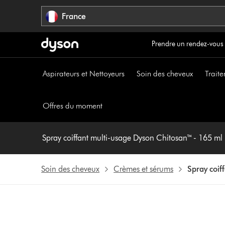
Sauter
France
les
pages
Prendre un rendez-vous
Aspirateurs et Nettoyeurs
Soin des cheveux
Traite
Offres du moment
Spray coiffant multi-usage Dyson Chitosan™ - 165 ml
Soin des cheveux
Crèmes et sérums
Spray coif