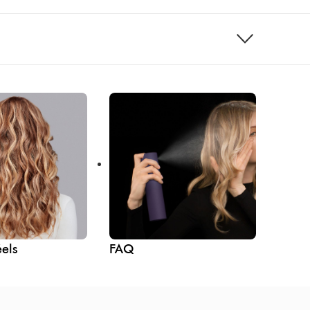
éels
FAQ