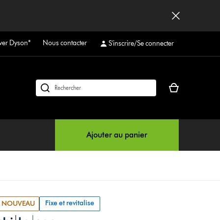
ver Dyson*
Nous contacter
S'inscrire/Se connecter
Votre
Rechercher
panier
des
est
produits
vide
Ajouter au panier
Fixe et revitalise
NOUVEAU