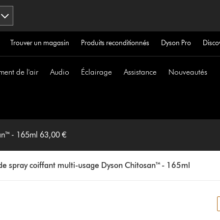
Trouver un magasin
Produits reconditionnés
Dyson Pro
Disco
ment de l'air
Audio
Éclairage
Assistance
Nouveautés
an™ - 165ml 63,00 €
e spray coiffant multi-usage Dyson Chitosan™ - 165ml