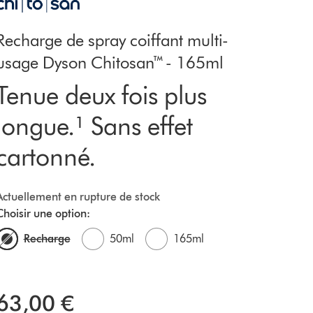
Recharge de spray coiffant multi-
usage Dyson Chitosan™ - 165ml
Tenue deux fois plus
longue.¹ Sans effet
cartonné.
Actuellement en rupture de stock
Choisir une option:
Recharge
50ml
165ml
63,00 €