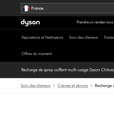
Sauter
France
les
pages
Prendre un rendez-vous
Aspirateurs et Nettoyeurs
Soin des cheveux
Traite
Offres du moment
Recharge de spray coiffant multi-usage Dyson Chitos
Soin des cheveux
Crèmes et sérums
Recharge d