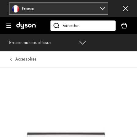
Sauter
France
les
pages
Votre
panier
Rechercher
est
des
vide
produits
Brosse matelas et tissus
Accessoires