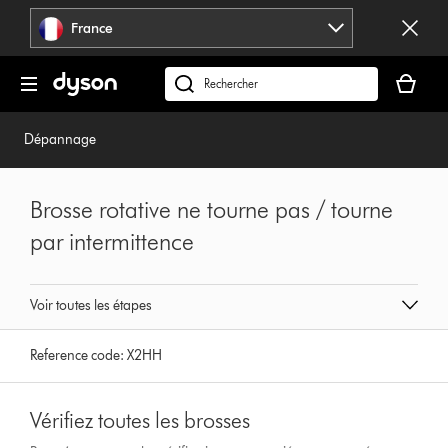
Sauter
France
les
pages
Votre
panier
Rechercher
est
des
vide
produits
Dépannage
Brosse rotative ne tourne pas / tourne
par intermittence
Voir toutes les étapes
Reference code:
X2HH
Vérifiez toutes les brosses