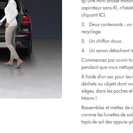
qu’une mini brosse motori
aspirateur sans-fil, n'hési
cliquant
ICI.
2. Deux contenants : un 
recyclage.
3. Un chiffon doux.
4. Un savon détachant nat
Commencez par ouvrir toute
pendant que vous nettoye
À l'aide d'un sac pour le
déchets ou objets dont vous
sièges, dans les poches et
trésors !
Rassemblez et mettez de c
comme les lunettes de solei
tapis de sol des appuie-p