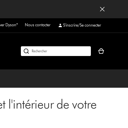
ver Dyson*
Nous contacter
S'inscrire/Se connecter
Votre
Rechercher
panier
des
est
produits
vide
 l'intérieur de votre