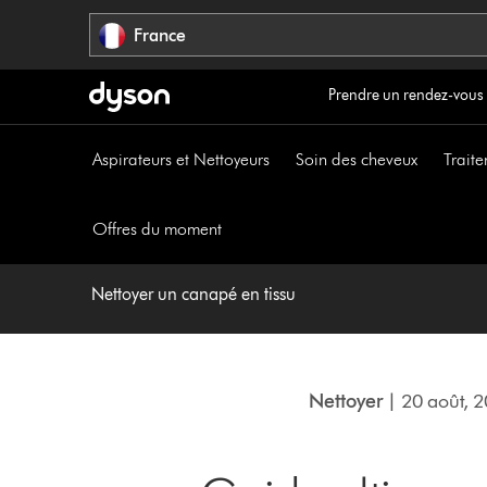
Sauter
France
les
pages
Prendre un rendez-vous
Aspirateurs et Nettoyeurs
Soin des cheveux
Traite
Offres du moment
Nettoyer un canapé en tissu
Nettoyer
| 20 août, 