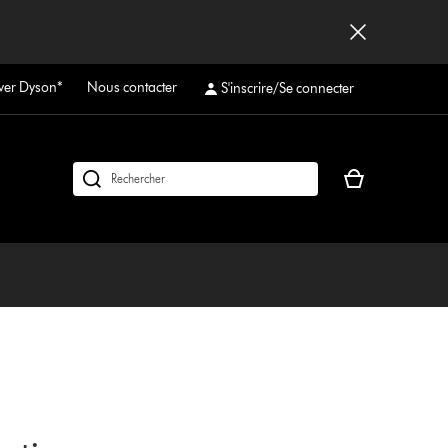
ver Dyson*
Nous contacter
S'inscrire/Se connecter
Votre
Rechercher
panier
des
est
produits
vide