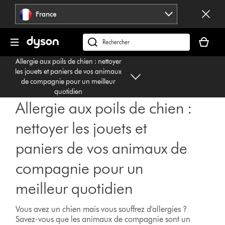
Sauter
France
les
pages
Votre
panier
Rechercher
est
des
Allergie aux poils de chien : nettoyer
vide
produits
les jouets et paniers de vos animaux
de compagnie pour un meilleur
quotidien
Allergie aux poils de chien :
nettoyer les jouets et
paniers de vos animaux de
compagnie pour un
meilleur quotidien
Vous avez un chien mais vous souffrez d'allergies ?
Savez-vous que les animaux de compagnie sont un