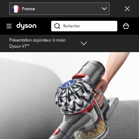
Sauter
France
les
pages
Votre
panier
Rechercher
est
des
Présentation aspirateur à main
vide
produits
Dyson V7™