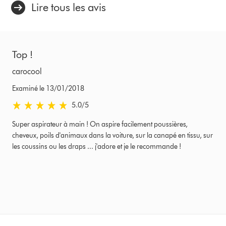
Lire tous les avis
Top !
carocool
Examiné le 13/01/2018
5.0
/5
5.0
stars
Super aspirateur à main ! On aspire facilement poussières,
out
cheveux, poils d'animaux dans la voiture, sur la canapé en tissu, sur
of
les coussins ou les draps ... j'adore et je le recommande !
5
from
Examiné
le
13/01/2018
Avis