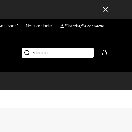
ver Dyson*
Nous contacter
S'inscrire/Se connecter
Votre
Rechercher
panier
des
est
produits
vide