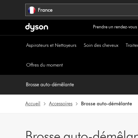
Sauter
France
les
pages
Prendre un rendez-vous
Aspirateurs et Nettoyeurs
Soin des cheveux
Traite
Offres du moment
Brosse auto-démêlante
Accueil
Accessoires
Brosse auto-démêlante
Brosse auto-démêlan