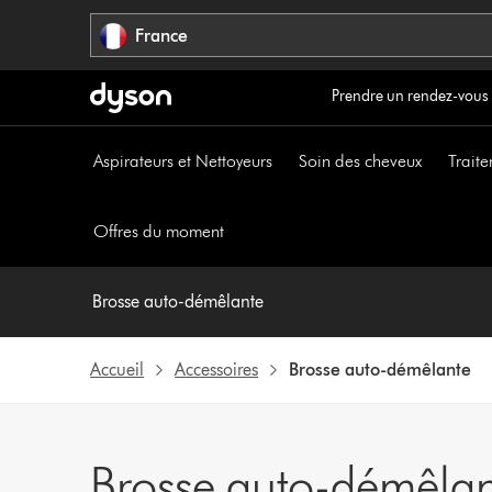
Sauter
France
les
pages
Prendre un rendez-vous
Aspirateurs et Nettoyeurs
Soin des cheveux
Traite
Offres du moment
Brosse auto-démêlante
Accueil
Accessoires
Brosse auto-démêlante
Brosse auto-démêlan