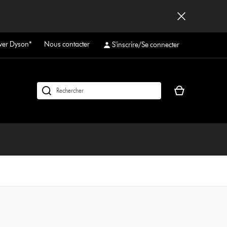
ver Dyson*
Nous contacter
S'inscrire/Se connecter
Votre
Rechercher
panier
des
est
produits
vide