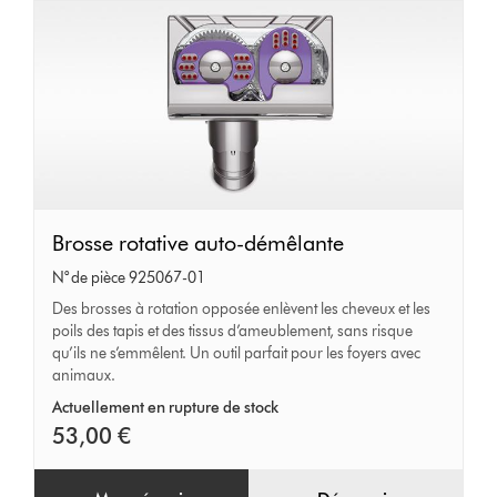
Brosse
Brosse rotative auto-démêlante
rotative
N° de pièce 925067-01
auto-
Des brosses à rotation opposée enlèvent les cheveux et les
poils des tapis et des tissus d’ameublement, sans risque
démêlante
qu’ils ne s’emmêlent. Un outil parfait pour les foyers avec
animaux.
Actuellement en rupture de stock
53,00 €