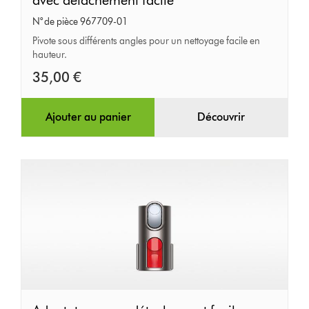
surfaces
N° de pièce 967709-01
en
Pivote sous différents angles pour un nettoyage facile en
hauteur.
hauteur
avec
35,00 €
détachement
facile
Ajouter au panier
Découvrir