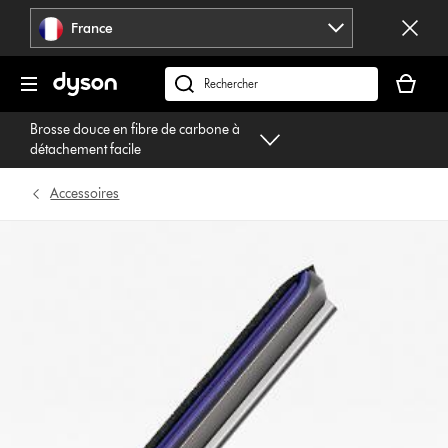
Sauter
France
les
pages
Votre
panier
Rechercher
est
des
Brosse douce en fibre de carbone à
vide
produits
détachement facile
Accessoires