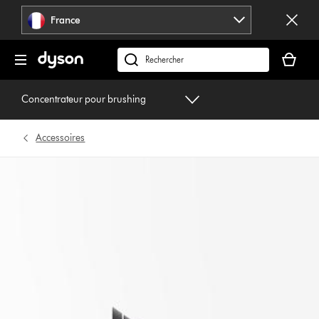
Sauter
France
les
pages
Votre
panier
Rechercher
est
des
vide
produits
Concentrateur pour brushing
Accessoires