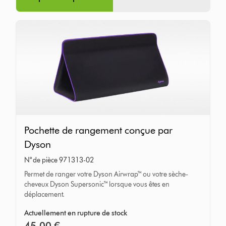
Pochette
Pochette de rangement conçue par
de
Dyson
rangement
N° de pièce 971313-02
conçue
Permet de ranger votre Dyson Airwrap™ ou votre sèche-
par
cheveux Dyson Supersonic™ lorsque vous êtes en
Dyson
déplacement.
Actuellement en rupture de stock
45,00 €