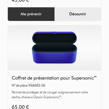
Me prévenir
Découvrir
Coffret
Coffret de présentation pour Supersonic™
de
N° de pièce 968683-06
présentation
Permet de protéger et de ranger soigneusement votre
pour
sèche-cheveux Dyson Supersonic™.
Supersonic™
65,00 €