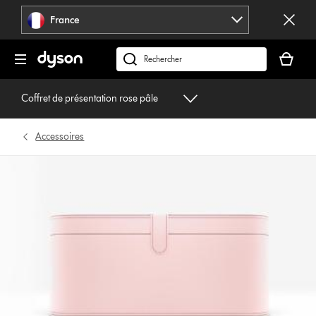
Sauter
France
les
pages
Votre
panier
Rechercher
est
des
vide
produits
Coffret de présentation rose pâle
Accessoires