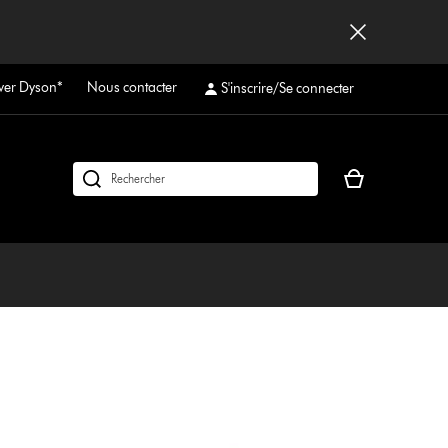
ver Dyson*
Nous contacter
S'inscrire/Se connecter
Votre
Rechercher
panier
des
est
produits
vide