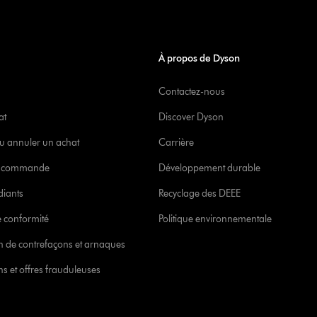
À propos de Dyson
Contactez-nous
at
Discover Dyson
u annuler un achat
Carrière
re commande
Développement durable
diants
Recyclage des DEEE
 conformité
Politique environnementale
ion de contrefaçons et arnaques
s et offres frauduleuses