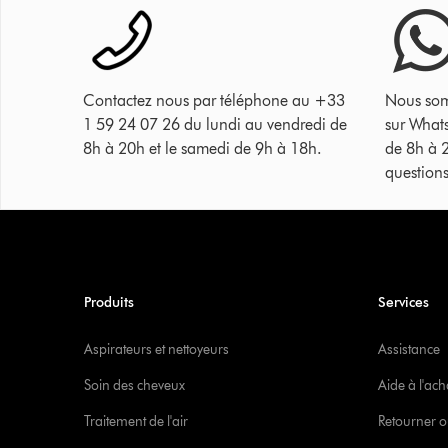
Contactez nous par téléphone au +33
Nous som
1 59 24 07 26 du lundi au vendredi de
sur What
8h à 20h et le samedi de 9h à 18h.
de 8h à 
questions
Produits
Services
Aspirateurs et nettoyeurs
Assistance
Soin des cheveux
Aide à l'ach
Traitement de l'air
Retourner o