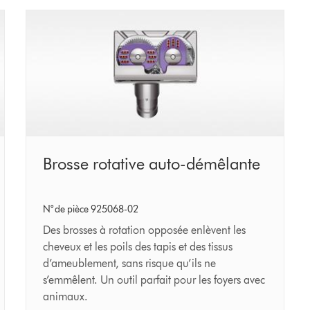
Brosse
Brosse rotative auto-démêlante
rotative
auto-
N° de pièce 925068-02
démêlante
Des brosses à rotation opposée enlèvent les
cheveux et les poils des tapis et des tissus
d’ameublement, sans risque qu’ils ne
s’emmêlent. Un outil parfait pour les foyers avec
animaux.