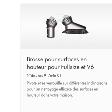
Brosse
Brosse pour surfaces en
pour
hauteur pour Fullsize et V6
surfaces
N° de pièce 917646-01
en
Pivote et se verrouille sur différentes inclinaisons
hauteur
pour un nettoyage efficace des surfaces en
hauteur dans votre maison.
pour
Fullsize