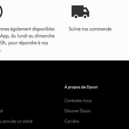
mes également disponibles
Suivre ma commande
sApp, du lundi au dimanche
20h, pour répondre à vos
.
À propos de Dyson
Contactez-nous
at
Discover Dyson
u annuler un achat
Carrière