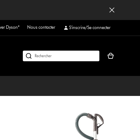
ver Dyson*
Nous contacter
S'inscrire/Se connecter
Votre
Rechercher
panier
des
est
produits
vide