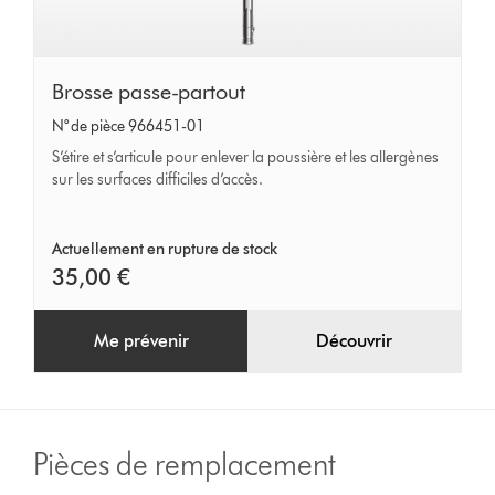
Brosse
Brosse passe-partout
passe-
N° de pièce 966451-01
partout
S’étire et s’articule pour enlever la poussière et les allergènes
sur les surfaces difficiles d’accès.
Actuellement en rupture de stock
35,00 €
Me prévenir
Découvrir
Pièces de remplacement