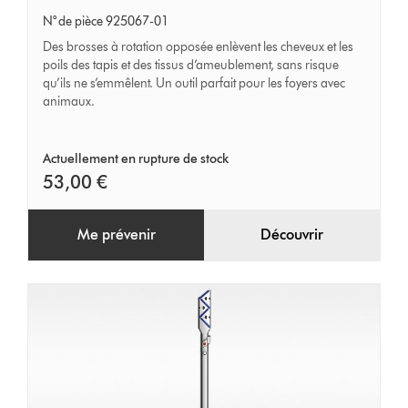
rotative
N° de pièce 925067-01
auto-
Des brosses à rotation opposée enlèvent les cheveux et les
démêlante
poils des tapis et des tissus d’ameublement, sans risque
qu’ils ne s’emmêlent. Un outil parfait pour les foyers avec
animaux.
Actuellement en rupture de stock
53,00 €
Me prévenir
Découvrir