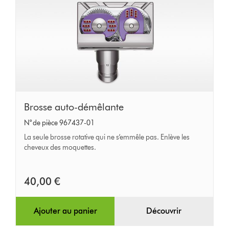
Brosse
Brosse auto-démêlante
auto-
N° de pièce 967437-01
démêlante
La seule brosse rotative qui ne s’emmêle pas. Enlève les
cheveux des moquettes.
40,00 €
Ajouter au panier
Découvrir