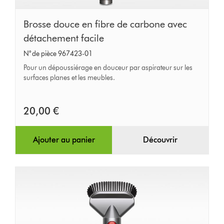
Brosse
Brosse douce en fibre de carbone avec
douce
détachement facile
en
N° de pièce 967423-01
fibre
Pour un dépoussiérage en douceur par aspirateur sur les
de
surfaces planes et les meubles.
carbone
avec
20,00 €
détachement
facile
Ajouter au panier
Découvrir