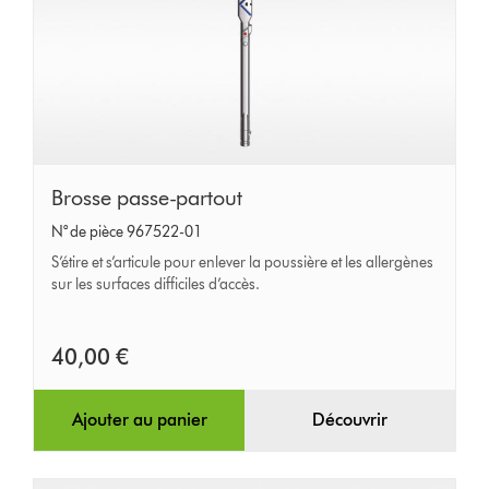
Brosse
Brosse passe-partout
passe-
N° de pièce 967522-01
partout
S’étire et s’articule pour enlever la poussière et les allergènes
sur les surfaces difficiles d’accès.
40,00 €
Ajouter au panier
Découvrir