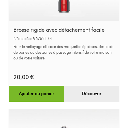
Brosse
Brosse rigide avec détachement facile
rigide
N° de pièce 967521-01
avec
Pour le nettoyage efficace des moquettes épaisses, des tapis
détachement
de portes ou des zones à passage intensif de votre maison
ou de votre voiture.
facile
20,00 €
Ajouter au panier
Découvrir