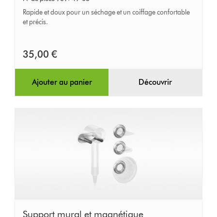
séchage
Rapide et doux pour un séchage et un coiffage confortable
doux
et précis.
35,00 €
Ajouter au panier
Découvrir
Support
Support mural et magnétique