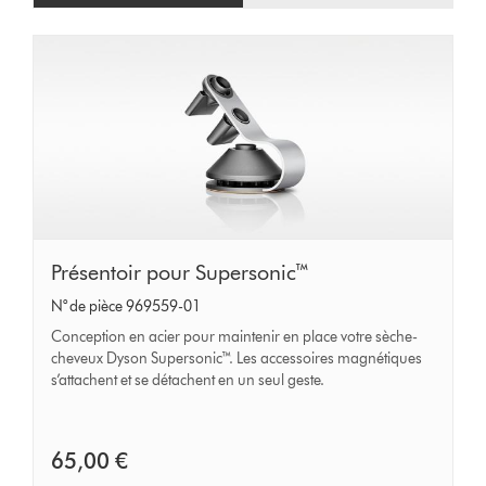
Présentoir
Présentoir pour Supersonic™
pour
N° de pièce 969559-01
Supersonic™
Conception en acier pour maintenir en place votre sèche-
cheveux Dyson Supersonic™. Les accessoires magnétiques
s’attachent et se détachent en un seul geste.
65,00 €