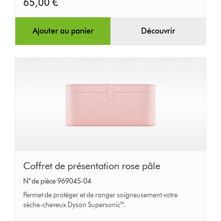
65,00 €
Ajouter au panier
Découvrir
Coffret
Coffret de présentation rose pâle
de
N° de pièce 969045-04
présentation
Permet de protéger et de ranger soigneusement votre
rose
sèche-cheveux Dyson Supersonic™.
pâle