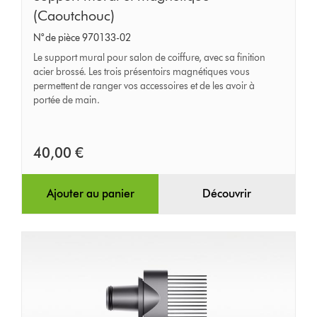
mural
(Caoutchouc)
et
N° de pièce 970133-02
magnétique
Le support mural pour salon de coiffure, avec sa finition
(Caoutchouc)
acier brossé. Les trois présentoirs magnétiques vous
permettent de ranger vos accessoires et de les avoir à
portée de main.
40,00 €
Ajouter au panier
Découvrir