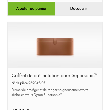
Ajouter au panier
Découvrir
Coffret
Coffret de présentation pour Supersonic™
de
N° de pièce 969045-07
présentation
Permet de protéger et de ranger soigneusement votre
pour
sèche-cheveux Dyson Supersonic™.
Supersonic™