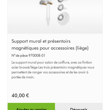
Support
Support mural et présentoirs
mural
magnétiques pour accessoires (liège)
et
N° de pièce 970008-01
présentoirs
Le support mural pour salon de coiffure, avec sa finition
magnétiques
acier brossé/liège Les trois présentoirs magnétiques vous
permettent de ranger vos accessoires et de les avoir à
pour
portée de main.
accessoires
(liège)
40,00 €
Ajouter au panier
Découvrir