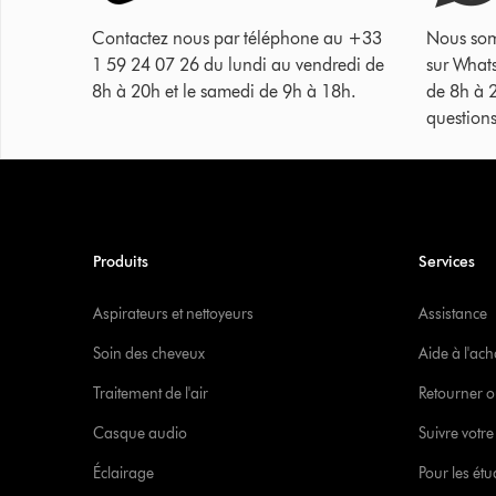
Contactez nous par téléphone au +33
Nous som
1 59 24 07 26 du lundi au vendredi de
sur What
8h à 20h et le samedi de 9h à 18h.
de 8h à 
questions
Produits
Services
Aspirateurs et nettoyeurs
Assistance
Soin des cheveux
Aide à l'ach
Traitement de l'air
Retourner o
Casque audio
Suivre vot
Éclairage
Pour les étu