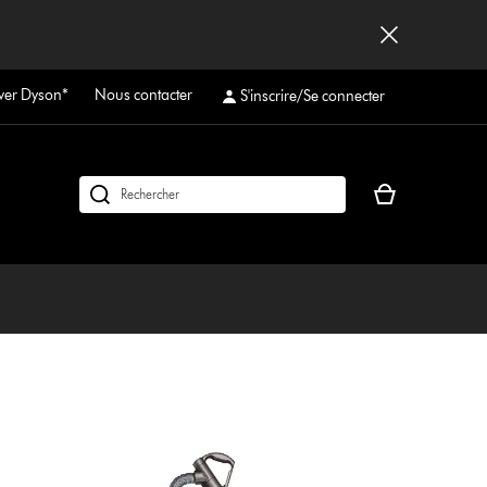
ver Dyson*
Nous contacter
S'inscrire/Se connecter
Votre
Rechercher
panier
des
est
produits
vide