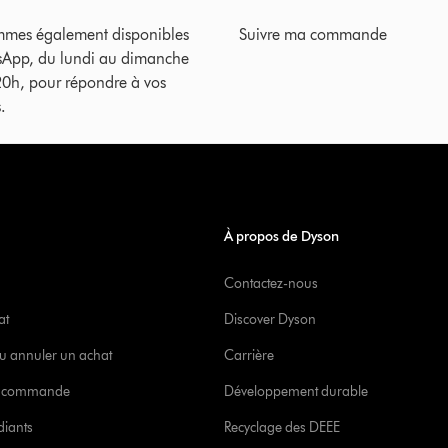
mes également disponibles
Suivre ma commande
sApp, du lundi au dimanche
20h, pour répondre à vos
.
À propos de Dyson
Contactez-nous
at
Discover Dyson
u annuler un achat
Carrière
re commande
Développement durable
diants
Recyclage des DEEE