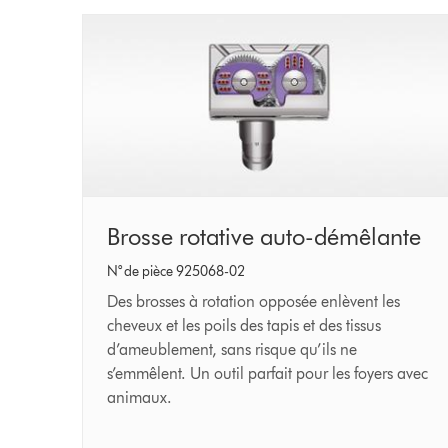
Brosse
Brosse rotative auto-démêlante
rotative
N° de pièce 925068-02
auto-
Des brosses à rotation opposée enlèvent les
démêlante
cheveux et les poils des tapis et des tissus
d’ameublement, sans risque qu’ils ne
s’emmêlent. Un outil parfait pour les foyers avec
animaux.