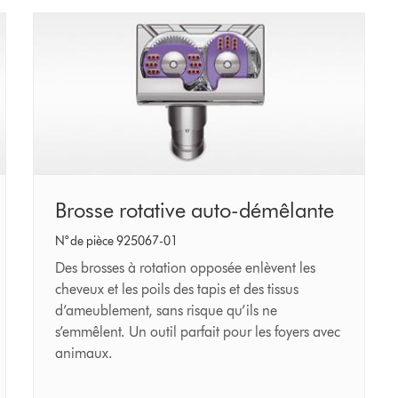
Brosse
Brosse rotative auto-démêlante
rotative
N° de pièce 925067-01
auto-
Des brosses à rotation opposée enlèvent les
démêlante
cheveux et les poils des tapis et des tissus
d’ameublement, sans risque qu’ils ne
s’emmêlent. Un outil parfait pour les foyers avec
animaux.