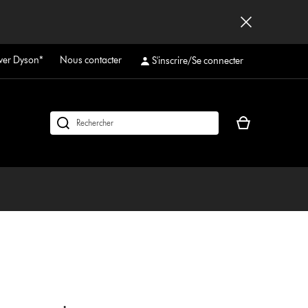
ver Dyson*
Nous contacter
S'inscrire/Se connecter
Votre
Rechercher
panier
des
est
produits
vide