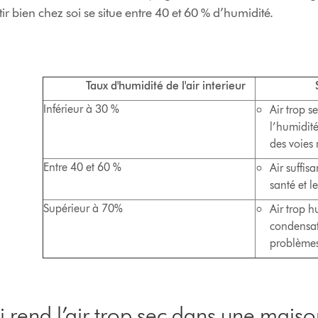
ir bien chez soi se situe entre 40 et 60 % d’humidité.
Taux d'humidité de l'air interieur
Signif
Inférieur à 30 %
Air trop s
l’humidit
des voies 
Entre 40 et 60 %
Air suffi
santé et l
Supérieur à 70%
Air trop h
condensat
problèmes
i rend l’air trop sec dans une maiso