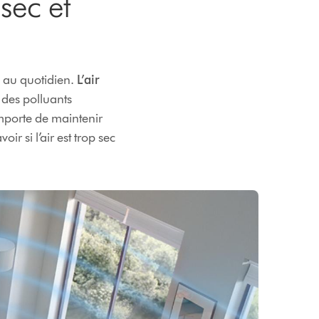
 sec et
e au quotidien.
L’air
s des polluants
 importe de maintenir
r si l’air est trop sec