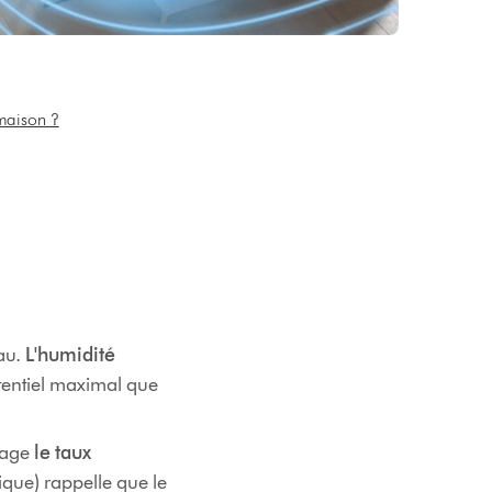
maison ?
au.
L'humidité
tentiel maximal que
tage
le taux
ique) rappelle que le