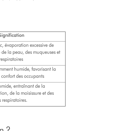
ication
ec, évaporation excessive de
é de la peau, des muqueuses et
respiratoires
samment humide, favorisant la
e confort des occupants
umide, entraînant de la
ion, de la moisissure et des
 respiratoires.
n ?