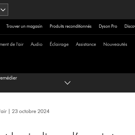
Trouver un magasin
Produits reconditionnés
Dyson Pro
Disco
ment de l'air
Audio
Éclairage
Assistance
Nouveautés
 remédier
'air | 23 octobre 2024