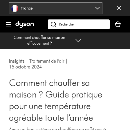
Sauter
France
les
pages
Votre
panier
Rechercher
est
des
Comment chauffer sa maison
vide
produits
efficacement ?
Insights
| Traitement de l'air |
15 octobre 2024
Comment chauffer sa
maison ? Guide pratique
pour une température
agréable toute l’année
Avoir un bon système de chauffage ne suffit pas à