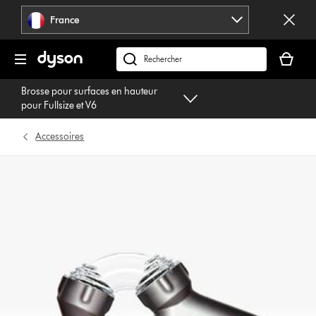
Sauter
France
les
pages
Votre
panier
Rechercher
est
des
Brosse pour surfaces en hauteur
vide
produits
pour Fullsize et V6
Accessoires