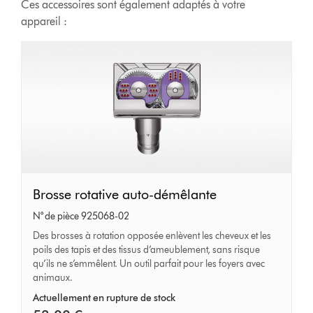
Ces accessoires sont également adaptés à votre
appareil :
Brosse
Brosse rotative auto-démêlante
rotative
N° de pièce 925068-02
auto-
Des brosses à rotation opposée enlèvent les cheveux et les
poils des tapis et des tissus d’ameublement, sans risque
démêlante
qu’ils ne s’emmêlent. Un outil parfait pour les foyers avec
animaux.
Actuellement en rupture de stock