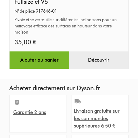
pour
Fullsize et V6
surfaces
N° de pièce 917646-01
en
Pivote et se verrouille sur différentes inclinaisons pour un
nettoyage efficace des surfaces en hauteur dans votre
hauteur
maison.
pour
35,00 €
Fullsize
et
Ajouter au panier
Découvrir
V6
Achetez directement sur Dyson.fr
Livraison gratuite sur
Garantie 2 ans
les commandes
supérieures à 50 €