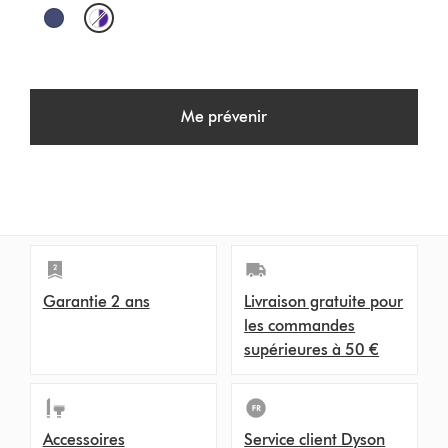
O
p
t
Me prévenir
i
o
n
s
Garantie 2 ans
Livraison gratuite pour
les commandes
supérieures à 50 €
Accessoires
Service client Dyson