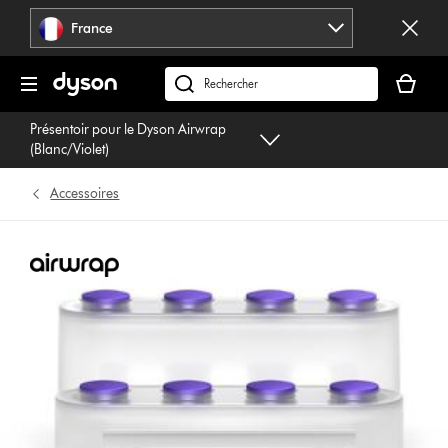
Sauter
France
les
pages
Votre
panier
Rechercher
est
des
Présentoir pour le Dyson Airwrap
vide
produits
(Blanc/Violet)
Accessoires